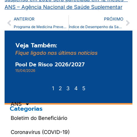
ANS – Agência Nacional de Saúde Suplementar
ANTERIOR
PRÓXIMO
Programa de Medicina Preventiva Santa Casa Saúde Ribeirão
Índice de Desempenho da Saúde Suplementar – IDSS 2020 – Ano Base 2019
Veja Também:
Fique ligado nas últimas notícias
Pool De Risco 2026/2027
15/04/2026
Read More »
1
2
3
4
5
ANS
Categorias
Boletim do Beneficiário
Coronavírus (COVID-19)